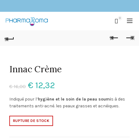
0
Innac Crème
Le
Le
€
12,32
€
16,00
prix
prix
Indiqué pour l’
hygiène et le soin de la peau soumi
s à des
traitements anti-acné. les peaux grasses et acnéiques.
initial
actuel
RUPTURE DE STOCK
était :
est :