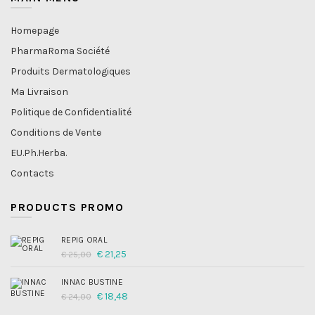
Homepage
PharmaRoma Société
Produits Dermatologiques
Ma Livraison
Politique de Confidentialité
Conditions de Vente
EU.Ph.Herba.
Contacts
PRODUCTS PROMO
REPIG ORAL
Le
Le
€
21,25
€
25,00
prix
prix
initial
actuel
INNAC BUSTINE
était :
est :
€ 25,00.
€ 21,25.
Le
Le
€
18,48
€
24,00
prix
prix