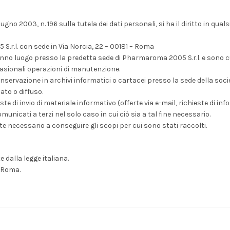
no 2003, n. 196 sulla tutela dei dati personali, si ha il diritto in qua
S.r.l. con sede in Via Norcia, 22 – 00181 – Roma
anno luogo presso la predetta sede di Pharmaroma 2005 S.r.l. e sono cu
casionali operazioni di manutenzione.
onservazione in archivi informatici o cartacei presso la sede della soci
to o diffuso.
ste di invio di materiale informativo (offerte via e-mail, richieste di info
municati a terzi nel solo caso in cui ciò sia a tal fine necessario.
te necessario a conseguire gli scopi per cui sono stati raccolti.
 dalla legge italiana.
i Roma.