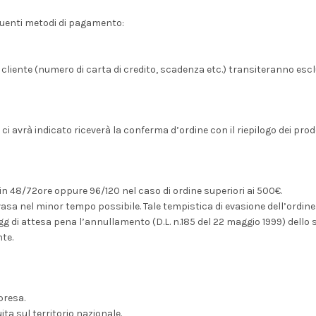
eguenti metodi di pagamento:
el cliente (numero di carta di credito, scadenza etc.) transiteranno esc
 ci avrà indicato riceverà la conferma d’ordine con il riepilogo dei prodot
in 48/72ore oppure 96/120 nel caso di ordine superiori ai 500€.
sa nel minor tempo possibile. Tale tempistica di evasione dell’ordine a
gg di attesa pena l’annullamento (D.L. n.185 del 22 maggio 1999) dello
te.
presa.
ita sul territorio nazionale.