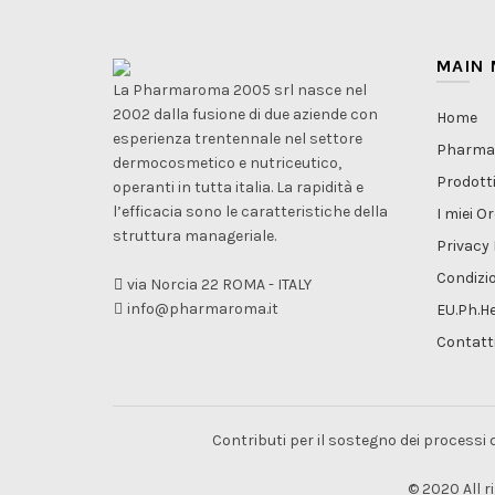
MAIN
La Pharmaroma 2005 srl nasce nel
2002 dalla fusione di due aziende con
Home
esperienza trentennale nel settore
Pharm
dermocosmetico e nutriceutico,
Prodott
operanti in tutta italia. La rapidità e
l’efficacia sono le caratteristiche della
I miei Or
struttura manageriale.
Privacy 
Condizio
via Norcia 22 ROMA - ITALY
info@pharmaroma.it
EU.Ph.He
Contatt
Contributi per il sostegno dei processi
© 2020 All 