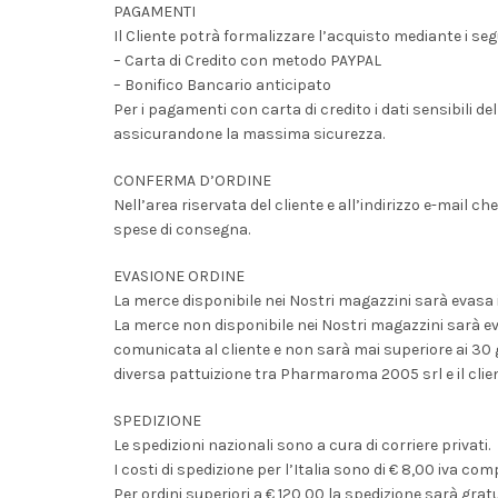
PAGAMENTI
Il Cliente potrà formalizzare l’acquisto mediante i s
– Carta di Credito con metodo PAYPAL
– Bonifico Bancario anticipato
Per i pagamenti con carta di credito i dati sensibili d
assicurandone la massima sicurezza.
CONFERMA D’ORDINE
Nell’area riservata del cliente e all’indirizzo e-mail che
spese di consegna.
EVASIONE ORDINE
La merce disponibile nei Nostri magazzini sarà evasa 
La merce non disponibile nei Nostri magazzini sarà eva
comunicata al cliente e non sarà mai superiore ai 30 
diversa pattuizione tra Pharmaroma 2005 srl e il clien
SPEDIZIONE
Le spedizioni nazionali sono a cura di corriere privati.
I costi di spedizione per l’Italia sono di € 8,00 iva com
Per ordini superiori a € 120,00 la spedizione sarà gratu