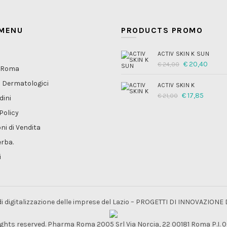
 MENU
PRODUCTS PROMO
ACTIV SKIN K SUN
Il
Il
€
20,40
€
24,00
aRoma
prezzo
prez
originale
attua
i Dermatologici
era:
è:
ACTIV SKIN K
€ 24,00.
€ 20,
Il
Il
€
17,85
€
21,00
dini
prezzo
prezz
originale
attual
Policy
era:
è:
€ 21,00.
€ 17,85
ni di Vendita
rba.
i
 di digitalizzazione delle imprese del Lazio – PROGETTI DI INNOVAZIONE
rights reserved. Pharma Roma 2005 Srl Via Norcia, 22 00181 Roma P.I.