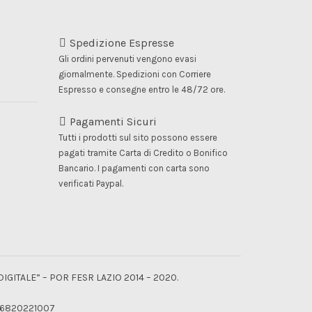
Spedizione Espresse
Gli ordini pervenuti vengono evasi
giornalmente. Spedizioni con Corriere
Espresso e consegne entro le 48/72 ore.
zo
le
Pagamenti Sicuri
40.
Tutti i prodotti sul sito possono essere
o
e
pagati tramite Carta di Credito o Bonifico
Bancario. I pagamenti con carta sono
.
verificati Paypal.
 DIGITALE” – POR FESR LAZIO 2014 – 2020.
 06820221007