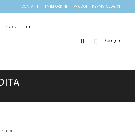
CONTATTI
I MIEI ORDINI
PRODOTTI DERMATOLOGICI
PROGETTI CE
0
/
€
0,00
DITA
aroma.it.