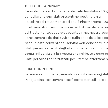
TUTELA DELLA PRIVACY
Secondo quanto disposto dal decreto legislativo 30 giug
cancellare i propri dati presenti nei nostri archivi.
Il titolare del trattamento dei dati è Pharmaroma 2005 
I trattamenti connessi ai servizi web di questo sito h
del trattamento, oppure da eventuali incaricati di oc
Il trattamento dei dati avviene sulla base della loro c
Nessun dato derivante dal servizio web viene comunica
I dati personali forniti dagli utenti che inoltrano richie
eseguire il servizio o la prestazione richiesta e sono co
I dati personali sono trattati per il tempo strettamen
FORO COMPETENTE
Le presenti condizioni generali di vendita sono regolate
Per qualsiasi controversia sarà competente il Foro d