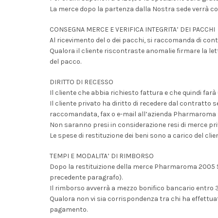
La merce dopo la partenza dalla Nostra sede verrà cons
CONSEGNA MERCE E VERIFICA INTEGRITA’ DEI PACCHI
Al ricevimento del o dei pacchi, si raccomanda di contro
Qualora il cliente riscontraste anomalie firmare la lett
del pacco.
DIRITTO DI RECESSO
Il cliente che abbia richiesto fattura e che quindi farà
Il cliente privato ha diritto di recedere dal contrat
raccomandata, fax o e-mail all’azienda Pharmaroma s.r.l
Non saranno presi in considerazione resi di merce privi 
Le spese di restituzione dei beni sono a carico del clie
TEMPI E MODALITA’ DI RIMBORSO
Dopo la restituizione della merce Pharmaroma 2005 S.r.l
precedente paragrafo).
Il rimborso avverrà a mezzo bonifico bancario entro 30
Qualora non vi sia corrispondenza tra chi ha effettua
pagamento.