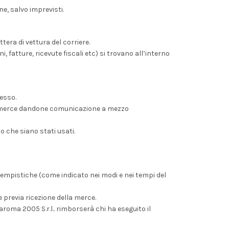
e, salvo imprevisti.
tera di vettura del corriere.
, fatture, ricevute fiscali etc) si trovano all’interno
cesso.
ella merce dandone comunicazione a mezzo
 o che siano stati usati.
 tempistiche (come indicato nei modi e nei tempi del
 previa ricezione della merce.
oma 2005 S.r.l.. rimborserà chi ha eseguito il