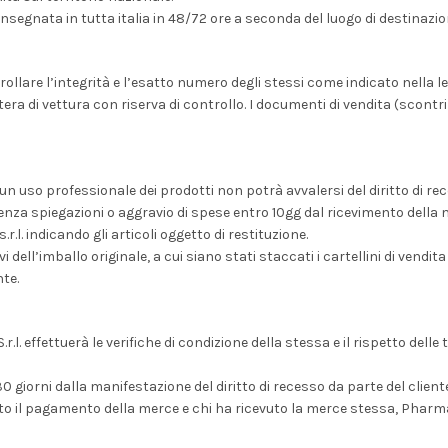
egnata in tutta italia in 48/72 ore a seconda del luogo di destinazion
llare l’integrità e l’esatto numero degli stessi come indicato nella let
era di vettura con riserva di controllo. I documenti di vendita (scontrini
 un uso professionale dei prodotti non potrà avvalersi del diritto di re
to senza spiegazioni o aggravio di spese entro 10gg dal ricevimento d
. indicando gli articoli oggetto di restituzione.
dell’imballo originale, a cui siano stati staccati i cartellini di vendita
nte.
. effettuerà le verifiche di condizione della stessa e il rispetto delle
 giorni dalla manifestazione del diritto di recesso da parte del cliente
to il pagamento della merce e chi ha ricevuto la merce stessa, Pharmar