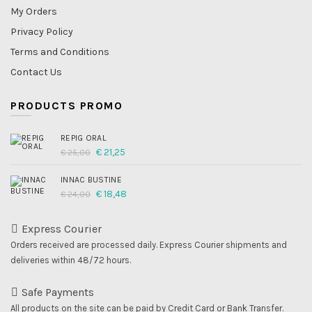
My Orders
Privacy Policy
Terms and Conditions
Contact Us
PRODUCTS PROMO
REPIG ORAL
Original
Current
€
21,25
€
25,00
price
price
was:
is:
INNAC BUSTINE
€ 25,00.
€ 21,25.
Original
Current
€
18,48
€
24,00
price
price
was:
is:
€ 24,00.
€ 18,48.
Express Courier
Orders received are processed daily. Express Courier shipments and
deliveries within 48/72 hours.
Safe Payments
All products on the site can be paid by Credit Card or Bank Transfer.