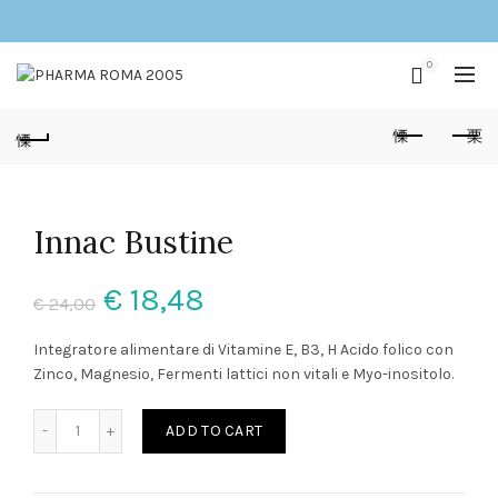
0
Innac Bustine
Original
Current
€
18,48
€
24,00
price
price
Integratore alimentare di Vitamine E, B3, H Acido folico con
Zinco, Magnesio, Fermenti lattici non vitali e Myo-inositolo.
was:
is:
Innac Bustine quantity
ADD TO CART
€ 24,00.
€ 18,48.