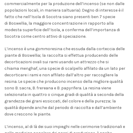
commercialmente per la produzione dell’incenso (se non dalle
popolazioni locali, in maniera saltuaria). Degno di interesse è il
fatto che nell’Isola di Socotra siano presenti ben 7 specie
di
Boswellia
, la maggiore concentrazione in rapporto alla
modesta superficie dell’Isola, a conferma dell’importanza di
Socotra come centro attivo di
speciazione
.
L’incenso è una gommoresina che essuda dalla corteccia delle
piante di
Boswellia
; la raccolta si effettua producendo delle
decorticazioni ovali sui rami usando un attrezzo che si
chiama
menghaf
, una specie di scalpello affilato da un lato per
decorticare i rami e non affilato dall’altro per raccogliere la
resina. Le specie che producono incenso della migliore qualità
sono
B. sacra
,
B. frereana
e
B. papyrifera
. La resina viene
selezionata in quattro o cinque gradi di qualità a seconda della
grandezza dei grani essiccati, del colore e della purezza; la
qualità dipende anche dal periodo di raccolta e dall’ambiente
dove crescono le piante.
L’incenso, al di là dei suoi impieghi nelle cerimonie tradizionali e