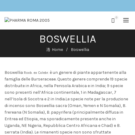
0
BOSWELLIA
Home
Boswellia
Boswellia
è un genere di piante appartenente alla
Roxb. ex Colebr.
famiglia delle Burseraceae. Questo genere comprende 19 specie
distribuite in Africa, nella Penisola Arabica e in India; 9 specie
sono presenti nell’Africa continentale, 1 in Madagascar, 7
nell’Isola di Socotra e 2 in India.Le specie note per la produzione
di incenso sono
Boswellia sacra
(Oman, Yemen e N Somalia),
B.
frereana
(N Somalia),
B. papyrifera
(principalmente diffusa in
Eritrea ed Etiopia, ma sporadicamente presente anche in
Uganda, NE Nigeria, Repubblica Centro Africana e Chad) e
B.
serrata
(India). Le rimanenti specie non sono sfruttate