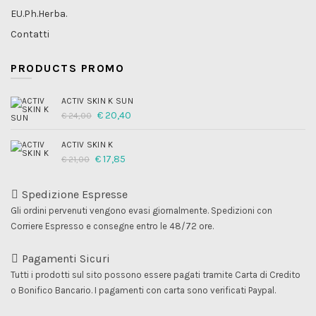
EU.Ph.Herba.
Contatti
PRODUCTS PROMO
ACTIV SKIN K SUN
Il
Il
€
20,40
€
24,00
prezzo
prezzo
originale
attuale
era:
è:
ACTIV SKIN K
€ 24,00.
€ 20,40.
Il
Il
€
17,85
€
21,00
prezzo
prezzo
originale
attuale
era:
è:
Spedizione Espresse
€ 21,00.
€ 17,85.
Gli ordini pervenuti vengono evasi giornalmente. Spedizioni con
Corriere Espresso e consegne entro le 48/72 ore.
Pagamenti Sicuri
Tutti i prodotti sul sito possono essere pagati tramite Carta di Credito
o Bonifico Bancario. I pagamenti con carta sono verificati Paypal.