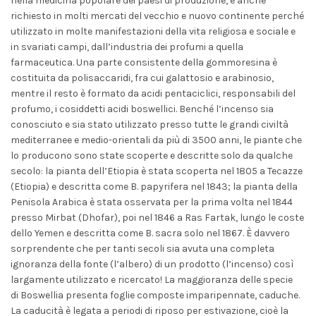
nella medicina popolare dei paesi di produzione, è anche
richiesto in molti mercati del vecchio e nuovo continente perché
utilizzato in molte manifestazioni della vita religiosa e sociale e
in svariati campi, dall’industria dei profumi a quella
farmaceutica. Una parte consistente della gommoresina è
costituita da polisaccaridi, fra cui galattosio e arabinosio,
mentre il resto è formato da acidi pentaciclici, responsabili del
profumo, i cosiddetti acidi boswellici. Benché l’incenso sia
conosciuto e sia stato utilizzato presso tutte le grandi civiltà
mediterranee e medio-orientali da più di 3500 anni, le piante che
lo producono sono state scoperte e descritte solo da qualche
secolo: la pianta dell’Etiopia è stata scoperta nel 1805 a Tecazze
(Etiopia) e descritta come
B. papyrifera
nel 1843; la pianta della
Penisola Arabica è stata osservata per la prima volta nel 1844
presso Mirbat (Dhofar), poi nel 1846 a Ras Fartak, lungo le coste
dello Yemen e descritta come
B. sacra
solo nel 1867. È davvero
sorprendente che per tanti secoli sia avuta una completa
ignoranza della fonte (l’albero) di un prodotto (l’incenso) così
largamente utilizzato e ricercato! La maggioranza delle specie
di
Boswellia
presenta foglie composte imparipennate, caduche.
La caducità è legata a periodi di riposo per
estivazione
, cioè la